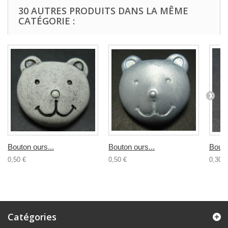
30 AUTRES PRODUITS DANS LA MÊME
CATÉGORIE :
Bouton ours...
Bouton ours...
Bouto
0,50 €
0,50 €
0,30 €
Catégories