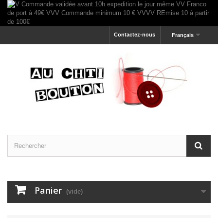
Contactez-nous
Français
Panier
(vide)