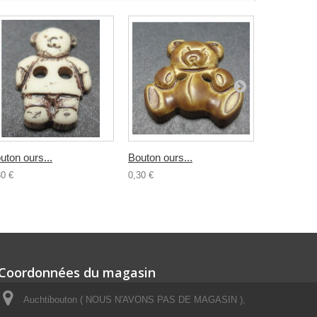
uton ours...
Bouton ours...
Bouton...
30 €
0,30 €
0,30 €
Coordonnées du magasin
Auchtibouton ( NOUS N'AVONS PAS DE MAGASIN ),