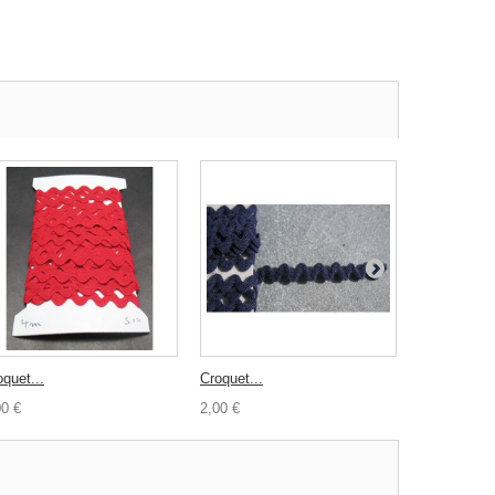
oquet...
Croquet...
Bouton fleur
00 €
2,00 €
0,30 €