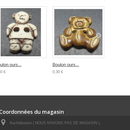
uton ours...
Bouton ours...
Bouton...
30 €
0,30 €
0,30 €
Coordonnées du magasin
Auchtibouton ( NOUS N'AVONS PAS DE MAGASIN ),