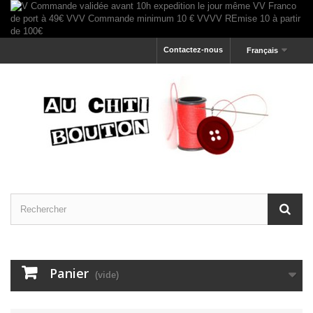
Contactez-nous
Français
Panier
(vide)