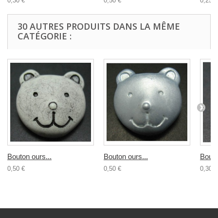
0,30 €
0,50 €
0,25 €
30 AUTRES PRODUITS DANS LA MÊME
CATÉGORIE :
Bouton ours...
Bouton ours...
Bouto
0,50 €
0,50 €
0,30 €