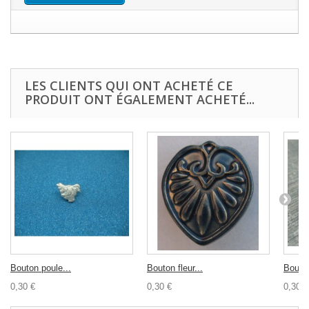
LES CLIENTS QUI ONT ACHETÉ CE
PRODUIT ONT ÉGALEMENT ACHETÉ...
Bouton poule...
Bouton fleur...
Bouton
0,30 €
0,30 €
0,30 €