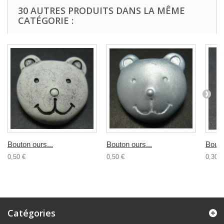
30 AUTRES PRODUITS DANS LA MÊME
CATÉGORIE :
Bouton ours...
Bouton ours...
Bouto
0,50 €
0,50 €
0,30 €
Catégories