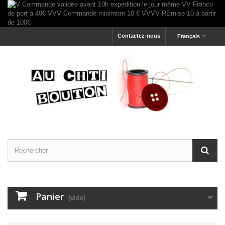
Contactez-nous
Français
Panier
(vide)