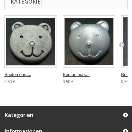
KATEGORIE:
Bouton ours...
Bouton ours...
Bouto
0,50 €
0,50 €
0,30 €
Kategorien
Informationen