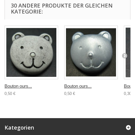
30 ANDERE PRODUKTE DER GLEICHEN
KATEGORIE:
Bouton ours...
Bouton ours...
Bouto
0,50 €
0,50 €
0,30 €
Kategorien