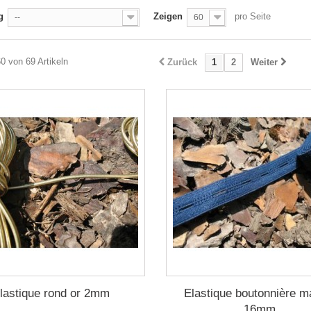
g
Zeigen
pro Seite
--
60
60 von 69 Artikeln
Zurück
1
2
Weiter
lastique rond or 2mm
Elastique boutonnière m
16mm