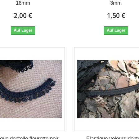
16mm
3mm
2,00 €
1,50 €
Auf Lager
Auf Lager
ique dentelle fleurette noir
Elastique velours dente