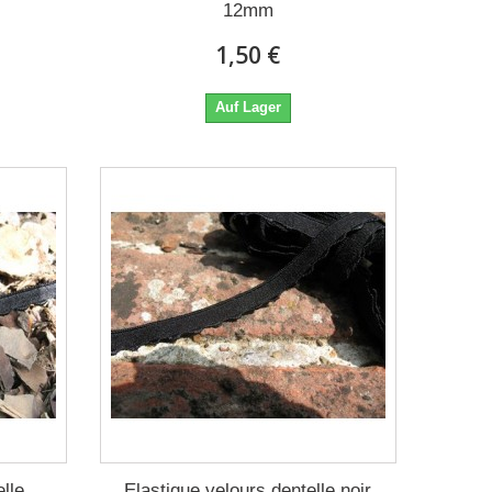
12mm
1,50 €
Auf Lager
lle
Elastique velours dentelle noir