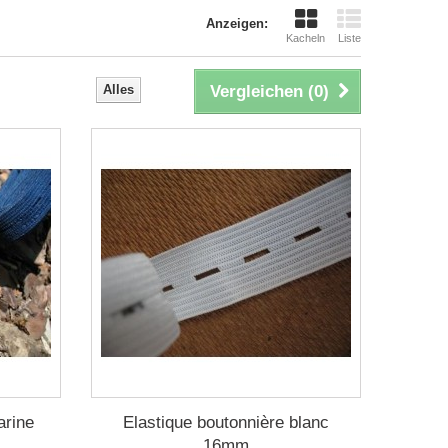
Anzeigen:
Kacheln
Liste
Alles
Vergleichen (
0
)
arine
Elastique boutonnière blanc
16mm