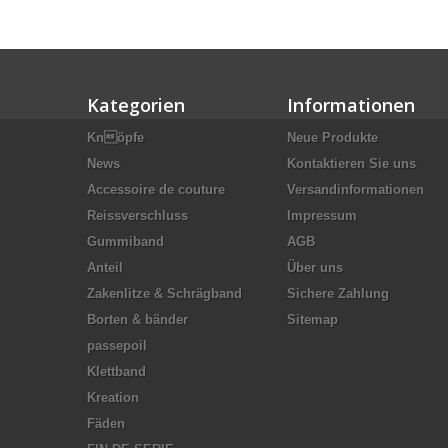
Kategorien
Informationen
Knöpfe
Neue Produkte
News
Kontaktieren Sie uns
Accessoire de couture
Versandinformationen
Reissverschluss
Impressum
Gummiband
AGB
Anteil
Über uns
Zakenlitze & Schrägband
Sichere Zahlung
Borten & bänder
Sitemap
passepoil
Klettband
Kreation
Fäden