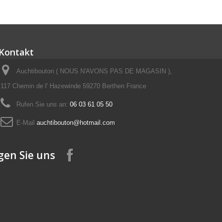
Kontakt
Auchtibouton ( NOUS N'AVONS PAS DE MAGASIN ),
117 Chemin de l' Hazewinde 59270 Berthen France
Rufen Sie uns an:
06 03 61 05 50
E-Mail
auchtibouton@hotmail.com
gen Sie uns