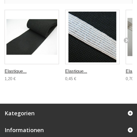
Elastique...
Elastique...
Elasti
1,20 €
0,45 €
0,70 €
Kategorien
Informationen