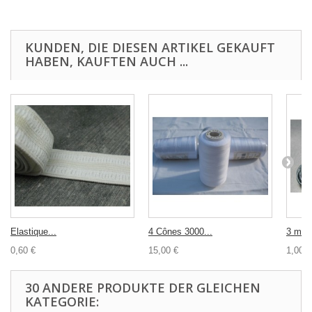
KUNDEN, DIE DIESEN ARTIKEL GEKAUFT
HABEN, KAUFTEN AUCH ...
Elastique...
4 Cônes 3000...
3 m Co
0,60 €
15,00 €
1,00 €
30 ANDERE PRODUKTE DER GLEICHEN
KATEGORIE: