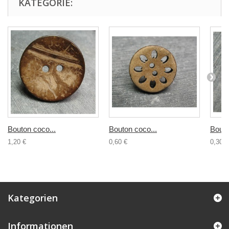
KATEGORIE:
Bouton coco...
Bouton coco...
Bouto
1,20 €
0,60 €
0,30 €
Kategorien
Informationen