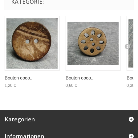
KATEGORIE:
Bouton coco...
Bouton coco...
Bouto
1,20 €
0,60 €
0,30 €
Kategorien
Informationen