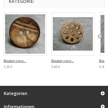
KATEGORIE:
Bouton coco...
Bouton coco...
Bouto
1,20 €
0,60 €
0,30 €
Kategorien
Informationen