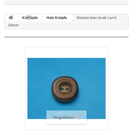
Knöpfe
Holz Knöpfe
Bouton buis brulé carré
18mm
Vergrößern