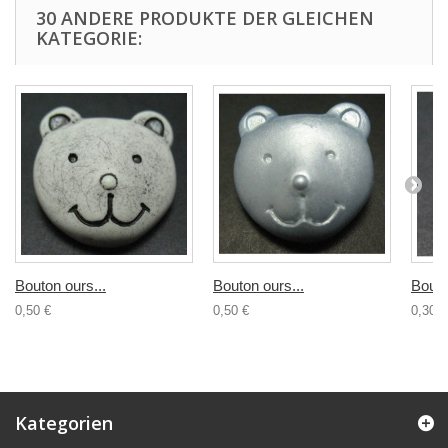
30 ANDERE PRODUKTE DER GLEICHEN
KATEGORIE:
Bouton ours...
Bouton ours...
Bouto
0,50 €
0,50 €
0,30 €
Kategorien