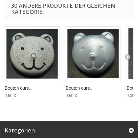
30 ANDERE PRODUKTE DER GLEICHEN
KATEGORIE:
Bouton ours...
Bouton ours...
Bouto
0,50 €
0,50 €
0,30 €
Kategorien