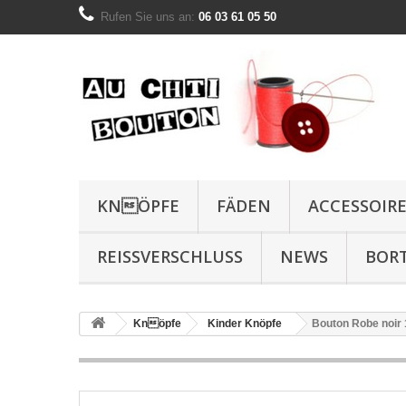
Rufen Sie uns an:
06 03 61 05 50
KNÖPFE
FÄDEN
ACCESSOIR
REISSVERSCHLUSS
NEWS
BOR
Knöpfe
Kinder Knöpfe
Bouton Robe noir