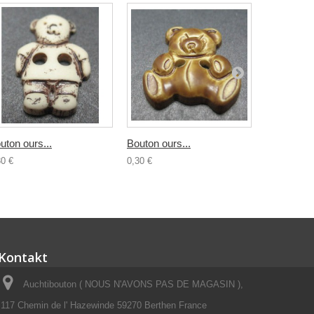
uton ours...
Bouton ours...
Bouton...
30 €
0,30 €
0,30 €
Kontakt
Auchtibouton ( NOUS N'AVONS PAS DE MAGASIN ),
117 Chemin de l' Hazewinde 59270 Berthen France