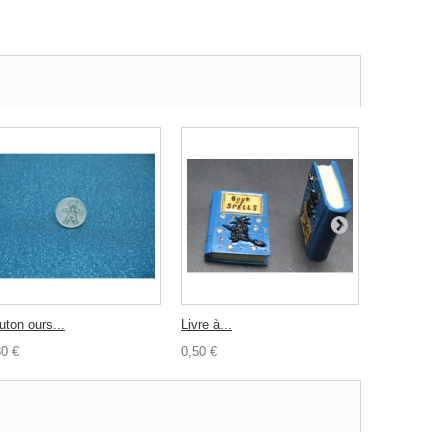
uton ours...
Livre à...
Bouton demi
30 €
0,50 €
0,30 €