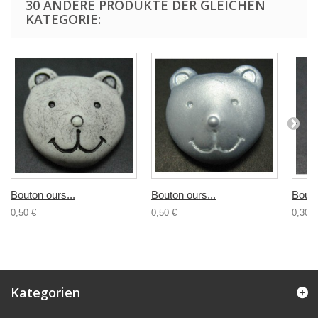
30 ANDERE PRODUKTE DER GLEICHEN
KATEGORIE:
Bouton ours...
Bouton ours...
Bouto
0,50 €
0,50 €
0,30 €
Kategorien