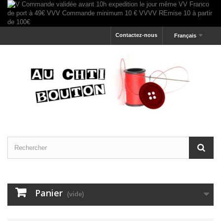
Contactez-nous
Français
Panier
(vide)