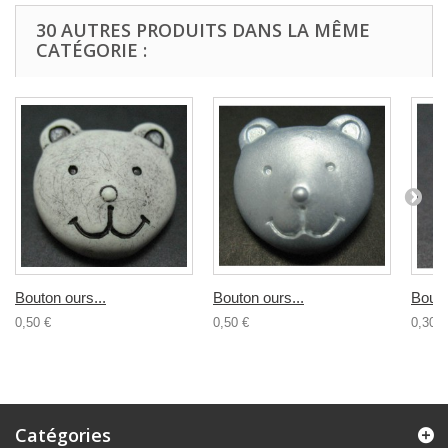
30 AUTRES PRODUITS DANS LA MÊME
CATÉGORIE :
Bouton ours...
Bouton ours...
Bouto
0,50 €
0,50 €
0,30 €
Catégories