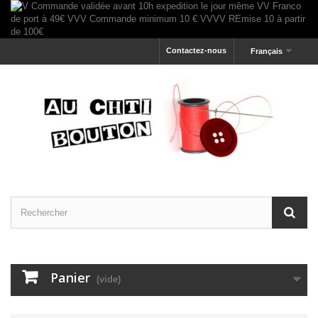
Contactez-nous
Français
Panier
(vide)