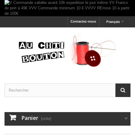
Contactez-nous
Français
Panier
(vide)