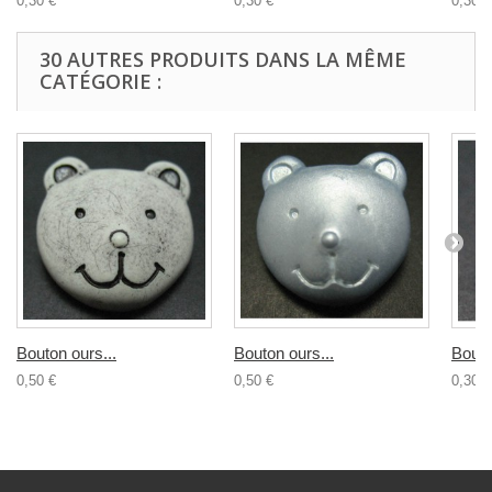
0,30 €
0,30 €
0,30 €
30 AUTRES PRODUITS DANS LA MÊME
CATÉGORIE :
Bouton ours...
Bouton ours...
Bouto
0,50 €
0,50 €
0,30 €