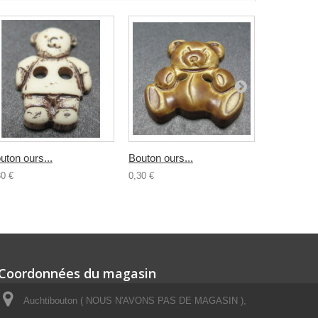
uton ours...
Bouton ours...
Bouton...
30 €
0,30 €
0,30 €
Coordonnées du magasin
Auchtibouton ( NOUS N'AVONS PAS DE MAGASIN ),