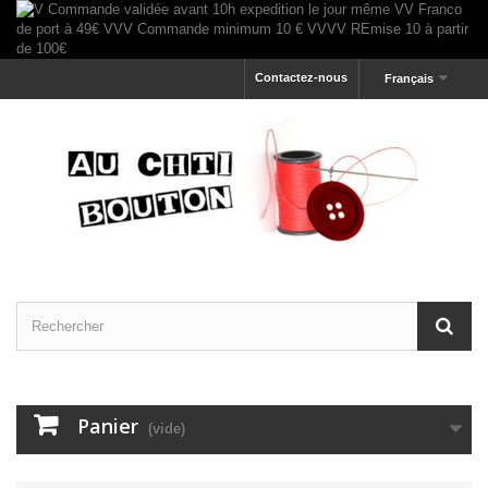
Contactez-nous
Français
Panier
(vide)