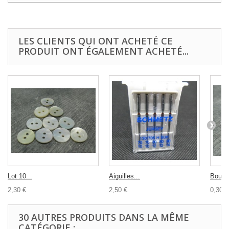
LES CLIENTS QUI ONT ACHETÉ CE
PRODUIT ONT ÉGALEMENT ACHETÉ...
Lot 10...
Aiguilles...
Bouton
2,30 €
2,50 €
0,30 €
30 AUTRES PRODUITS DANS LA MÊME
CATÉGORIE :