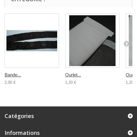
Bande...
Ourlet...
Ourlet
2,00 €
1,20 €
1,20 €
Catégories
Informations