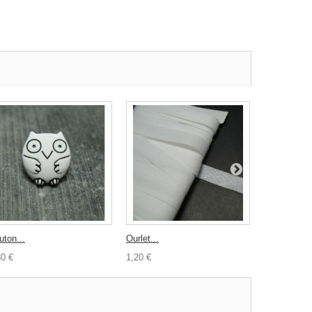
uton...
Ourlet...
Fil au...
30 €
1,20 €
4,80 €