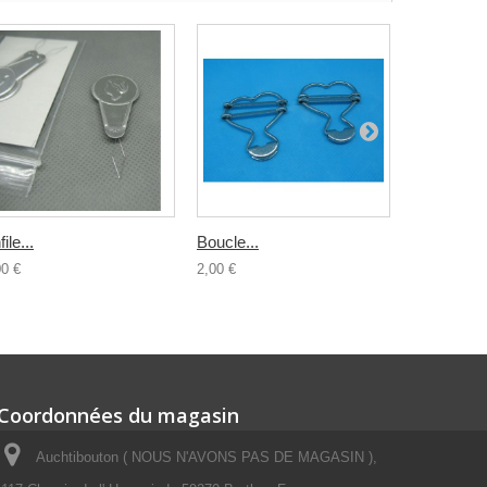
ile...
Boucle...
Demi lune.
00 €
2,00 €
1,00 €
Coordonnées du magasin
Auchtibouton ( NOUS N'AVONS PAS DE MAGASIN ),