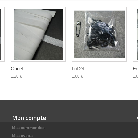
Ourlet...
Lot 24...
Enf
1,20 €
1,00 €
1,
Mon compte
Mes commandes
Mes avoirs