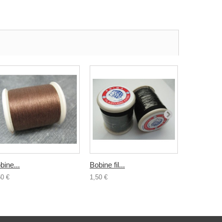
bine...
Bobine fil...
Bobine fil..
50 €
1,50 €
1,50 €