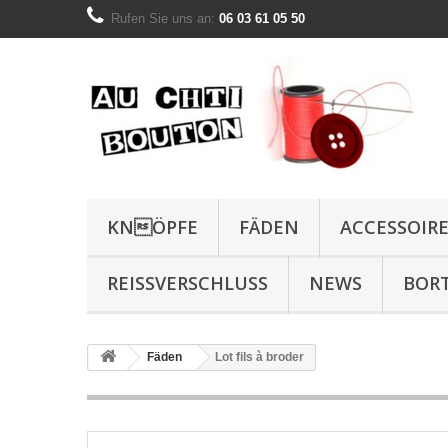
Rufen Sie uns an:
06 03 61 05 50
KNÖPFE
FÄDEN
ACCESSOIR
REISSVERSCHLUSS
NEWS
BOR
Fäden
Lot fils à broder