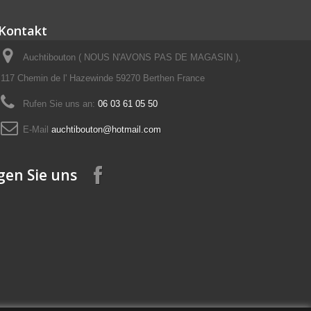
Kontakt
Auchtibouton ( NOUS N'AVONS PAS DE MAGASIN ),
117 Chemin de l' Hazewinde 59270 Berthen France
Rufen Sie uns an:
06 03 61 05 50
E-Mail
auchtibouton@hotmail.com
gen Sie uns