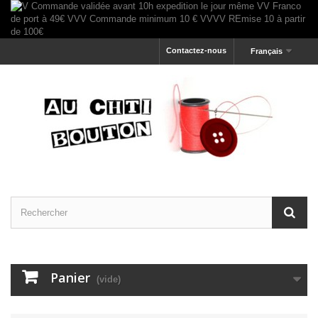
Contactez-nous
Français
Panier
(vide)