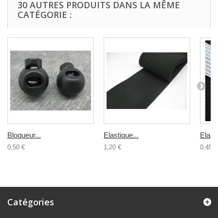
30 AUTRES PRODUITS DANS LA MÊME
CATÉGORIE :
Bloqueur...
Elastique...
Elasti
0,50 €
1,20 €
0,45 €
Catégories