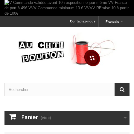
Contactez-nous
Français
Panier
(vide)