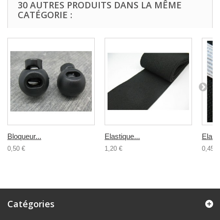
30 AUTRES PRODUITS DANS LA MÊME
CATÉGORIE :
Bloqueur...
Elastique...
Elasti
0,50 €
1,20 €
0,45 €
Catégories