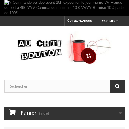
Contactez-nous
Français
Panier
(vide)