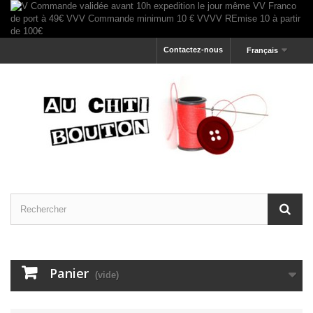
Contactez-nous
Français
Panier
(vide)