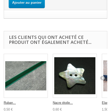
Ajouter au panier
LES CLIENTS QUI ONT ACHETÉ CE
PRODUIT ONT ÉGALEMENT ACHETÉ...
Ruban...
Nacre étoile...
Elasti
0,50 €
0,60 €
1,50 €