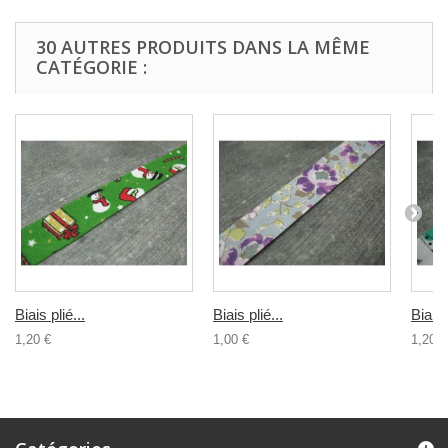
30 AUTRES PRODUITS DANS LA MÊME
CATÉGORIE :
Biais plié...
Biais plié...
Biais 
1,20 €
1,00 €
1,20 €