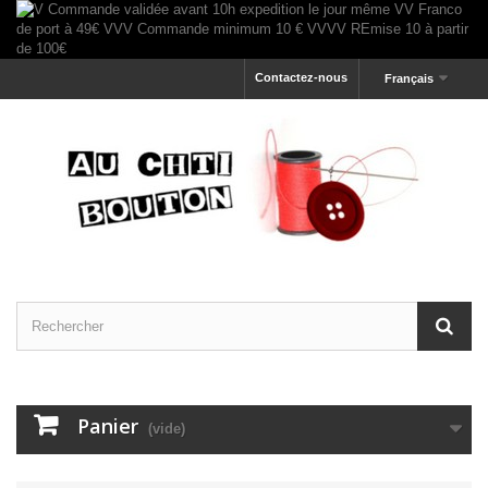
Contactez-nous
Français
Panier
(vide)