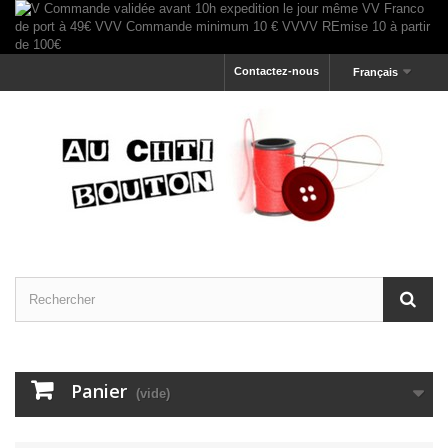
Contactez-nous
Français
Panier
(vide)