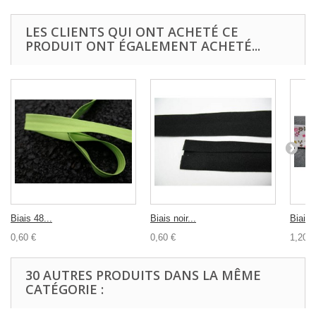
LES CLIENTS QUI ONT ACHETÉ CE
PRODUIT ONT ÉGALEMENT ACHETÉ...
Biais 48...
Biais noir...
Biais f
0,60 €
0,60 €
1,20 €
30 AUTRES PRODUITS DANS LA MÊME
CATÉGORIE :