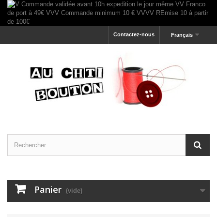
Contactez-nous
Français
Panier
(vide)