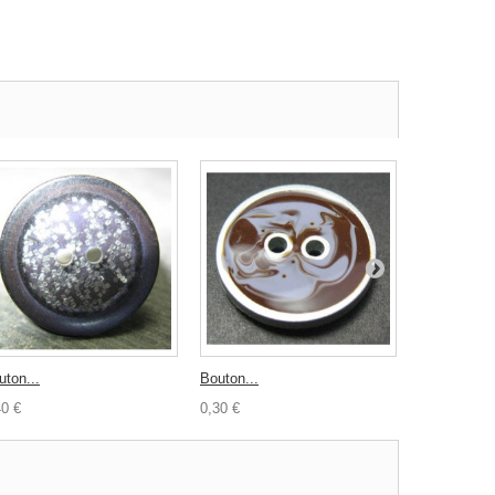
uton...
Bouton...
Bouton spra
40 €
0,30 €
0,30 €