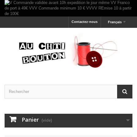
Contactez-nous
Français
Panier
(vide)