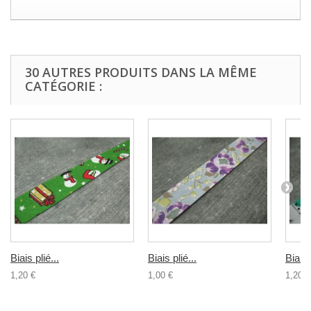
30 AUTRES PRODUITS DANS LA MÊME
CATÉGORIE :
Biais plié...
Biais plié...
Biais 
1,20 €
1,00 €
1,20 €