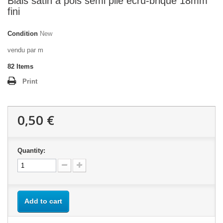
Biais satin à pois semi plié écru-brique 18mm
fini
Condition
New
vendu par m
82
Items
Print
0,50 €
Quantity:
Add to cart