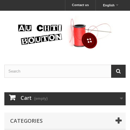
Contact us
English
Cart
(empty)
CATEGORIES