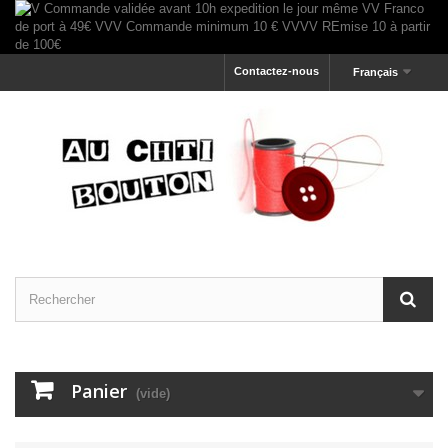
Contactez-nous
Français
Panier
(vide)