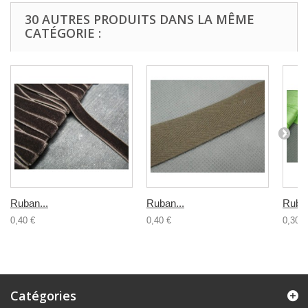
30 AUTRES PRODUITS DANS LA MÊME
CATÉGORIE :
Ruban...
Ruban...
Ruban
0,40 €
0,40 €
0,30 €
Catégories