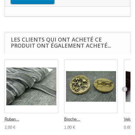
LES CLIENTS QUI ONT ACHETÉ CE
PRODUIT ONT ÉGALEMENT ACHETÉ...
Ruban...
Broche...
Velour
2,00 €
1,00 €
0,60 €