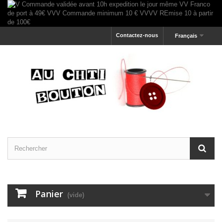
Contactez-nous
Français
Panier
(vide)