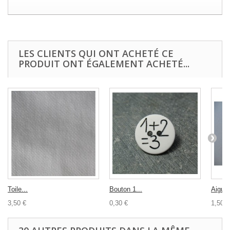
LES CLIENTS QUI ONT ACHETÉ CE
PRODUIT ONT ÉGALEMENT ACHETÉ...
Toile...
Bouton 1...
Aiguill
3,50 €
0,30 €
1,50 €