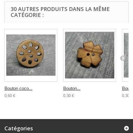
30 AUTRES PRODUITS DANS LA MÊME
CATÉGORIE :
Bouton coco...
Bouton...
Bouto
0,60 €
0,30 €
0,30 €
Catégories