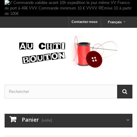
Contactez-nous
Français
Panier
(vide)