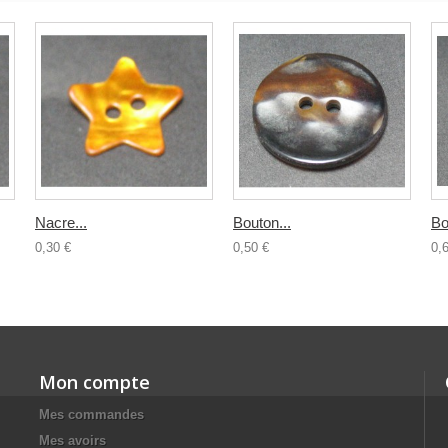
Nacre...
Bouton...
Bo
0,30 €
0,50 €
0,
Mon compte
Mes commandes
Mes avoirs