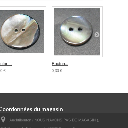
uton...
Bouton...
Bouton...
60 €
0,30 €
0,50 €
Coordonnées du magasin
Auchtibouton ( NOUS N'AVONS PAS DE MAGASIN ),