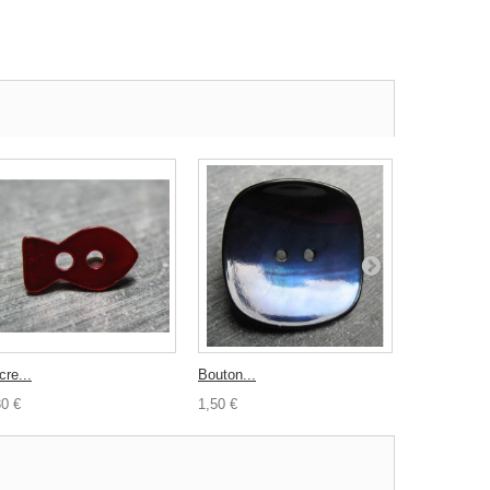
cre...
Bouton...
Nacre carré.
30 €
1,50 €
0,30 €