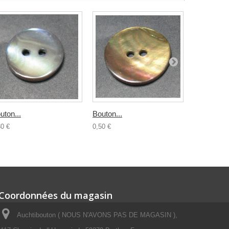
uton...
Bouton...
Bouton...
30 €
0,50 €
0,30 €
Coordonnées du magasin
Auchtibouton ( NOUS N'AVONS PAS DE MAGASIN ),