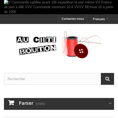
Contactez-nous
Français
Panier
(vide)