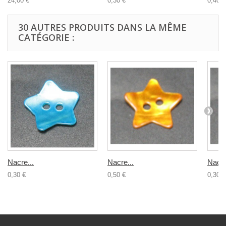
24,00 €
0,30 €
0,40 €
30 AUTRES PRODUITS DANS LA MÊME
CATÉGORIE :
Nacre...
Nacre...
Nacre
0,30 €
0,50 €
0,30 €