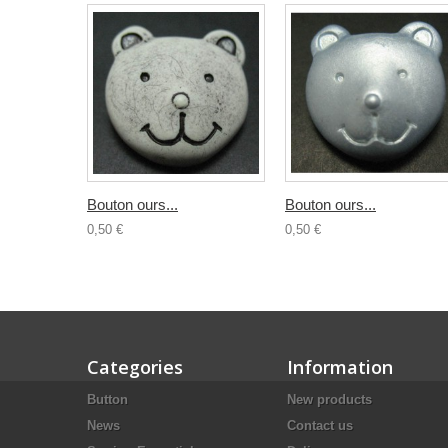
Bouton ours...
Bouton ours...
0,50 €
0,50 €
Categories
Information
Button
New products
News
Contact us