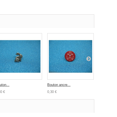
uton...
Bouton ancre...
Bouton bois
30 €
0,30 €
1,00 €