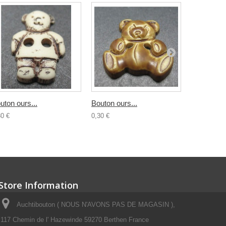
uton ours...
Bouton ours...
Bouton...
30 €
0,30 €
0,30 €
Store Information
Auchtibouton ( NOUS N'AVONS PAS DE MAGASIN ),
117 Chemin de l' Hazewinde 59270 Berthen France