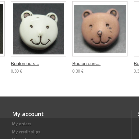
Bouton ours...
Bouton ours...
Bo
0,30 €
0,30 €
0,
My account
My orders
My credit slips