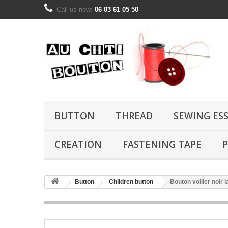
Call us now:
06 03 61 05 50
BUTTON
THREAD
SEWING ES
CREATION
FASTENING TAPE
P
Button
Children button
Bouton voilier noir 