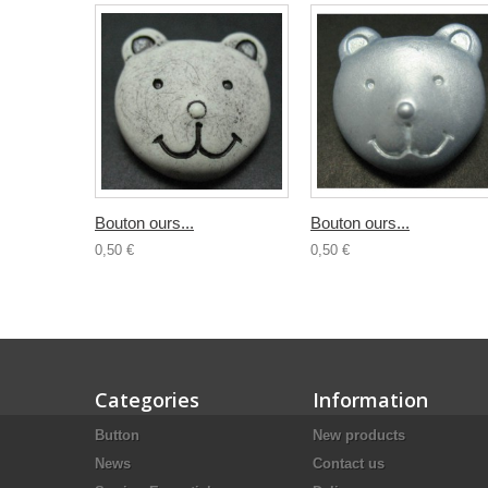
Bouton ours...
Bouton ours...
0,50 €
0,50 €
Categories
Information
Button
New products
News
Contact us