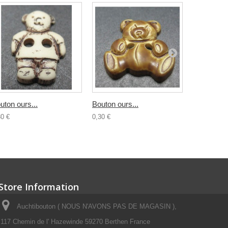
uton ours...
Bouton ours...
Bouton...
30 €
0,30 €
0,30 €
Store Information
Auchtibouton ( NOUS N'AVONS PAS DE MAGASIN ),
117 Chemin de l' Hazewinde 59270 Berthen France