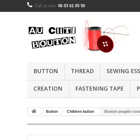
Call us now:
06 03 61 05 50
BUTTON
THREAD
SEWING ES
CREATION
FASTENING TAPE
P
Button
Children button
Bouton poupée rus