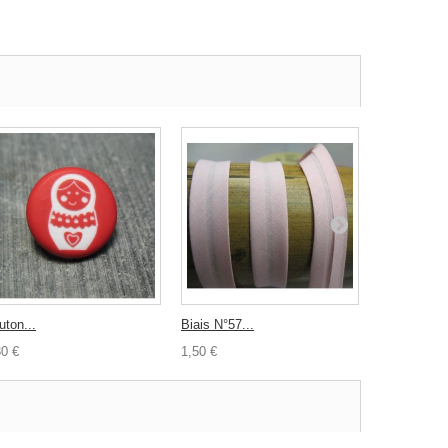
uton...
Biais N°57...
Ourlet...
30 €
1,50 €
1,20 €