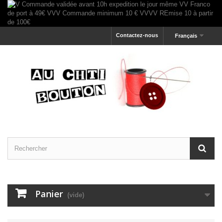
Contactez-nous
Français
Panier
(vide)