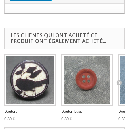
LES CLIENTS QUI ONT ACHETÉ CE
PRODUIT ONT ÉGALEMENT ACHETÉ...
Bouton...
Bouton buis...
Bouton
0,30 €
0,30 €
0,30 €