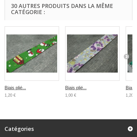
30 AUTRES PRODUITS DANS LA MÊME
CATÉGORIE :
Biais plié...
Biais plié...
Biais 
1,20 €
1,00 €
1,20 €
Catégories