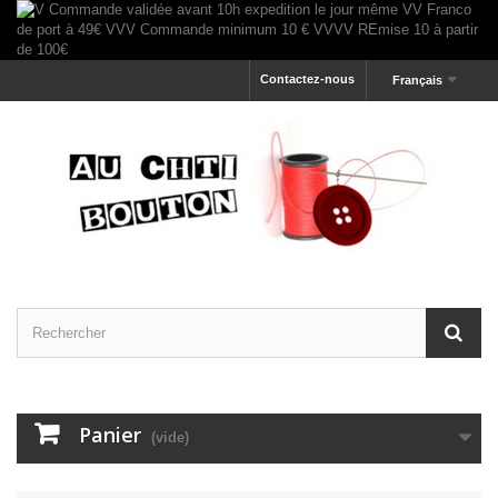
Contactez-nous
Français
Panier
(vide)