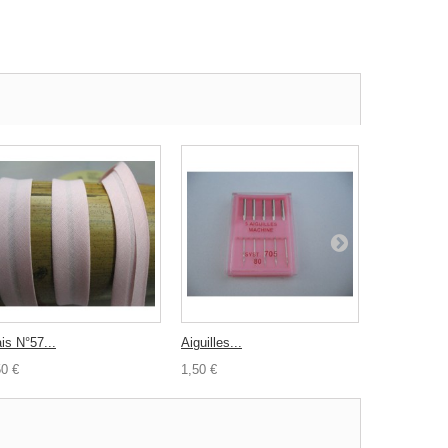
is N°57...
Aiguilles...
Elastique...
50 €
1,50 €
2,70 €