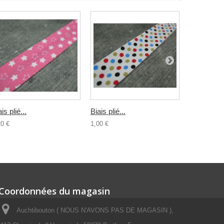
is plié...
Biais plié...
Biais plié..
20 €
1,00 €
1,00 €
Coordonnées du magasin
Auchtibouton ( NOUS N'AVONS PAS DE MAGASIN ),