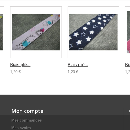
Biais plié...
Biais plié...
Bia
1,20 €
1,20 €
1,
Mon compte
Mes commandes
Mes avoirs