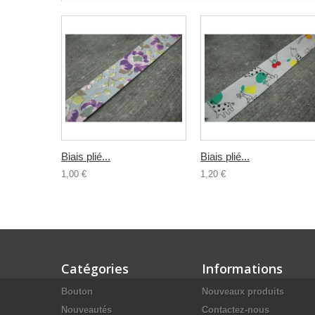
Biais plié...
Biais plié...
1,00 €
1,20 €
Catégories
Informations
Bouton
Nouveaux produits
Nouveautés
Contactez-nous