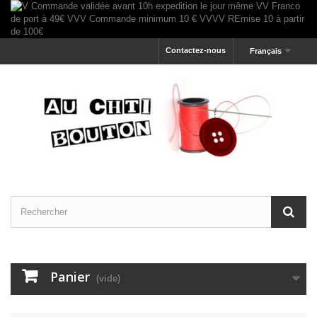
Contactez-nous
Français
Panier
(vide)