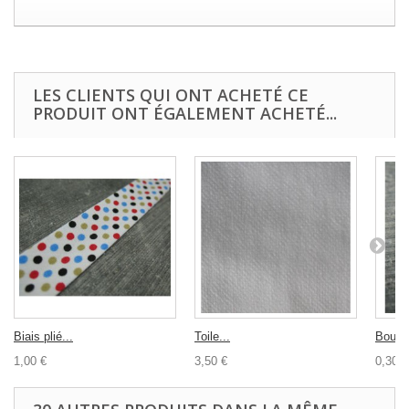
LES CLIENTS QUI ONT ACHETÉ CE
PRODUIT ONT ÉGALEMENT ACHETÉ...
Biais plié...
Toile...
Bouton
1,00 €
3,50 €
0,30 €