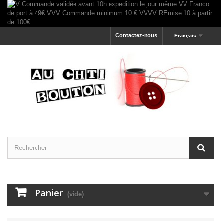
Contactez-nous
Français
Panier
(vide)