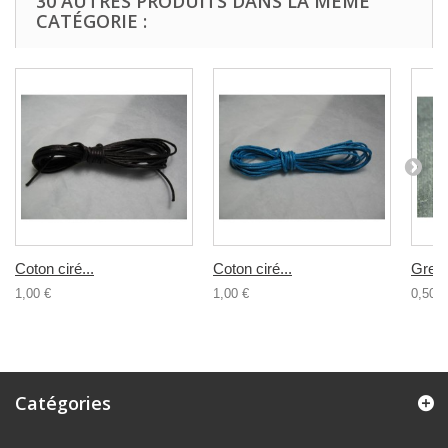
30 AUTRES PRODUITS DANS LA MÊME
CATÉGORIE :
Coton ciré...
Coton ciré...
Grelot
1,00 €
1,00 €
0,50 €
Catégories