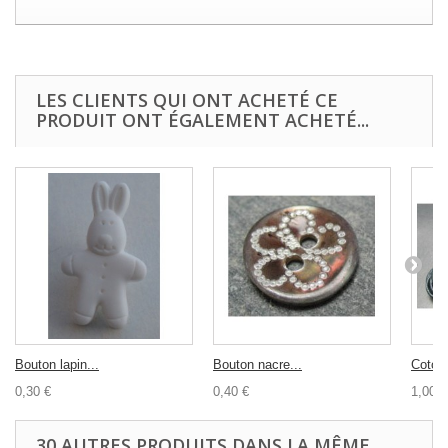
LES CLIENTS QUI ONT ACHETÉ CE
PRODUIT ONT ÉGALEMENT ACHETÉ...
Bouton lapin...
Bouton nacre...
Coton 
0,30 €
0,40 €
1,00 €
30 AUTRES PRODUITS DANS LA MÊME