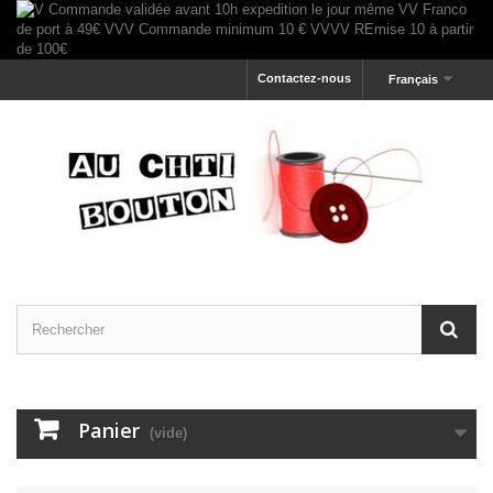
Contactez-nous
Français
Panier
(vide)