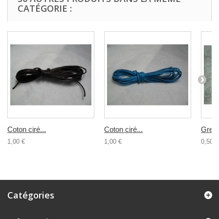
CATÉGORIE :
Coton ciré...
Coton ciré...
Grelot
1,00 €
1,00 €
0,50 €
Catégories