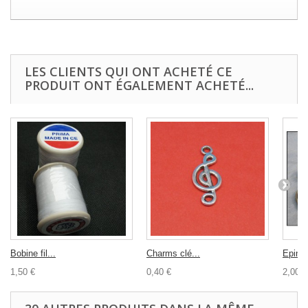
LES CLIENTS QUI ONT ACHETÉ CE
PRODUIT ONT ÉGALEMENT ACHETÉ...
Bobine fil...
Charms clé...
Epingl
1,50 €
0,40 €
2,00 €