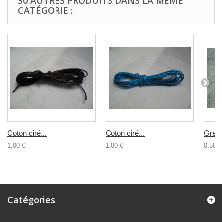
30 AUTRES PRODUITS DANS LA MÊME
CATÉGORIE :
Coton ciré...
Coton ciré...
Grelot
1,00 €
1,00 €
0,50 €
Catégories