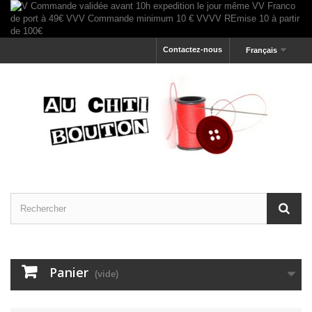
Contactez-nous
Français
Panier
(vide)