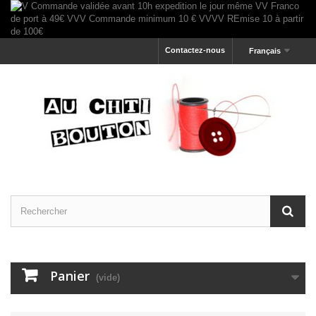
Contactez-nous
Français
Panier
(vide)